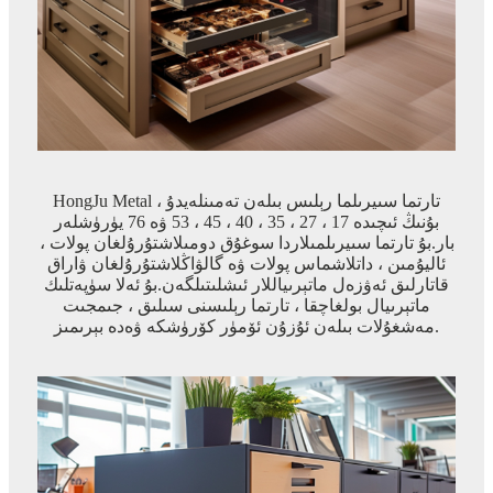
HongJu Metal تارتما سىيرىلما رېلىس بىلەن تەمىنلەيدۇ ،
بۇنىڭ ئىچىدە 17 ، 27 ، 35 ، 40 ، 45 ، 53 ۋە 76 يۈرۈشلەر
بار.بۇ تارتما سىيرىلمىلاردا سوغۇق دومىلاشتۇرۇلغان پولات ،
ئاليۇمىن ، داتلاشماس پولات ۋە گالۋاڭلاشتۇرۇلغان ۋاراق
قاتارلىق ئەۋزەل ماتېرىياللار ئىشلىتىلگەن.بۇ ئەلا سۈپەتلىك
ماتېرىيال بولغاچقا ، تارتما رېلىسنى سىلىق ، جىمجىت
مەشغۇلات بىلەن ئۇزۇن ئۆمۈر كۆرۈشكە ۋەدە بېرىمىز.