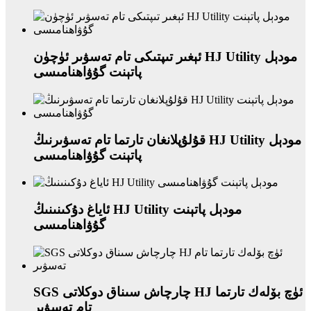
ئېغىر تىپتىكى تام تەسۋىر ئۈچۈن HJ Utility مودېل
پاتېنت گۇۋاھنامىسى
قۇلۇپلانغان تارتما تام تەسۋىرنىڭ HJ Utility مودېل
پاتېنت گۇۋاھنامىسى
ئاياغ دۇكىنىنىڭ HJ Utility مودېل پاتېنت
گۇۋاھنامىسى
SGS چارچاش سىناق دوكلاتى HJ ئۈچ بۆلەك تارتما
تام تەسۋىر