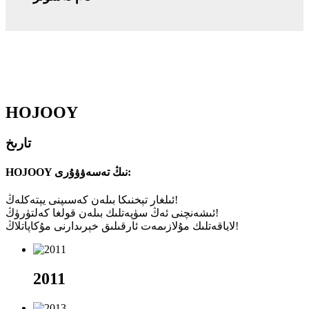
HOJOOY
تارىخ
HOJOOY نىڭ تەسەۋۋۇرى:
ئىلغار تېخنىكا بىلەن كەسىپنى يېتەكلەڭ!
ئىشەنچنى ئەڭ سۈپەتلىك بىلەن قولغا كەلتۈرۈڭ!
لاياقەتلىك مۇلازىمەت ئارقىلىق خېرىدارنى مۇكاپاتلاڭ!
2011