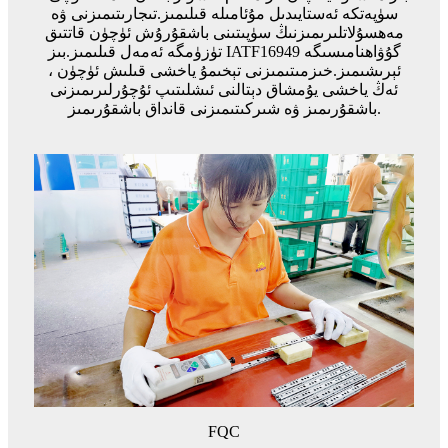
سۈپەتكە ئەستايىدىل مۇئامىلە قىلىمىز.تىجارىتىمىزنى ۋە
مەھسۇلاتلىرىمىزنىڭ سۈپىتىنى باشقۇرۇش ئۈچۈن قاتتىق
تۈزۈمگە ئەمەل قىلىمىز.بىز IATF16949 گۇۋاھنامىسىگە
ئېرىشىمىز.خىزمىتىمىزنى تېخىمۇ ياخشى قىلىش ئۈچۈن ،
ئەڭ ياخشى يۇمشاق دېتالنى ئىشلىتىپ ئۇچۇرلىرىمىزنى
باشقۇرىمىز ۋە شىركىتىمىزنى قانداق باشقۇرىمىز.
FQC