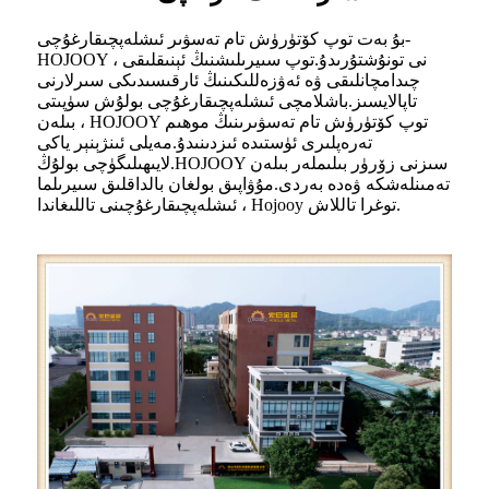
بۇ بەت توپ كۆتۈرۈش تام تەسۋىر ئىشلەپچىقارغۇچى-
HOJOOY نى تونۇشتۇرىدۇ.توپ سىيرىلىشنىڭ ئېنىقلىقى ،
چىدامچانلىقى ۋە ئەۋزەللىكىنىڭ ئارقىسىدىكى سىرلارنى
تاپالايسىز.باشلامچى ئىشلەپچىقارغۇچى بولۇش سۈپىتى
بىلەن ، HOJOOY توپ كۆتۈرۈش تام تەسۋىرىنىڭ موھىم
تەرەپلىرى ئۈستىدە ئىزدىنىدۇ.مەيلى ئىنژېنېر ياكى
لايىھىلىگۈچى بولۇڭ.HOJOOY سىزنى زۆرۈر بىلىملەر بىلەن
تەمىنلەشكە ۋەدە بەردى.مۇۋاپىق بولغان بالداقلىق سىيرىلما
ئىشلەپچىقارغۇچىنى تاللىغاندا ، Hojooy توغرا تاللاش.