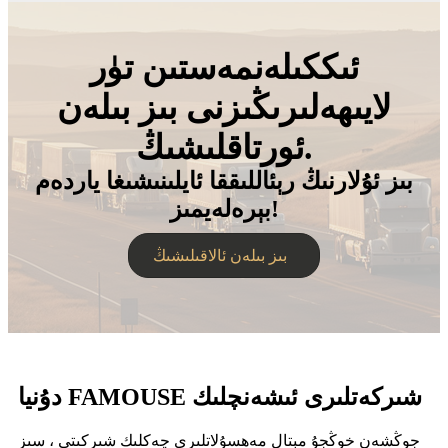
ئىككىلەنمەستىن تۈر
لايىھەلىرىڭىزنى بىز بىلەن
ئورتاقلىشىڭ.
بىز ئۇلارنىڭ رېئاللىققا ئايلىنىشىغا ياردەم
بېرەلەيمىز!
بىز بىلەن ئالاقىلىشىڭ
دۇنيا FAMOUSE شىركەتلىرى ئىشەنچلىك
جوڭشەن خوڭجۇ مېتال مەھسۇلاتلىرى چەكلىك شىركىتى ، سىز