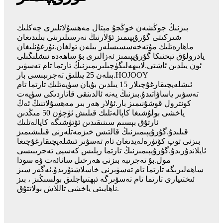
بىزنىڭ جوڭشەن خوڭجۇ مېتال مەھسۇلاتلىرى چەكلىك
شىركىتى گۇرۇپپىمىز ئۇلارنىڭ نەرسىلىرىنى بىلىدىغان
ماھارەتلىك مۇتەخەسسىسلەر بىلەن تولغان.نۇرغۇنلىغان
يادرولۇق تېخنىكا گۇرۇپپىمىز ئەزالىرى بۇ ساھەدە ئىشلىگىلى
ئون يىلدىن ئاشتى.لايىھەلىگۈچىلىرىمىزنىڭ تارتما تام تەسۋىر
بىلەن 25 يىللىق تەجرىبىسى بار.HOJOOY
ئىشلەپچىقارغۇچىلار 15 يىلدىن بۇيان سۈپەتلىك تارتما تام
تەسۋىر ياساۋاتىدۇ.بىزنىڭ يەنە ئالدىنقى قاتاردىكى سۈپەت
كونترول قوشۇنىمىز بار.ئۇلار ھەر بىر مەھسۇلاتنىڭ ئەڭ
ياخشى بولۇشىغا كاپالەتلىك قىلىش ئۈچۈن 50 مىڭدىن
ئارتۇق بېسىم سىنىقىدىن ئۆتۈشىگە كاپالەتلىك
قىلىدۇ.گۇرۇپپىمىزنىڭ قالتىس خىزمەتلەرنى قىلىشىمىز
بىزنى توپ كۆتۈرەلەيدىغان تام تەسۋىر ئىشلەپچىقارغۇچىغا
ئايلاندۇرىدۇ.گۇرۇپپىمىزنىڭ تارتما رېلىس كەسپى تەجرىبىسى
مول.بۇ تەجرىبە بىزنى ھەرخىل سانائەت ۋە سودا
ساھەلىرىگە تارتما تام تەسۋىرنى خاسلاشتۇرىدۇ.ئەگەر سىز
ئىختىيارى تارتما تام تەسۋىرگە ئېھتىياجلىق بولسىڭىز ، بىز
ناھايىتى ياخشى تاللاش بولاتتۇق.