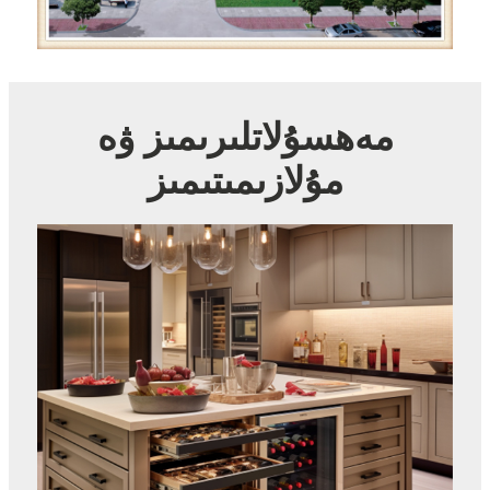
مەھسۇلاتلىرىمىز ۋە
مۇلازىمىتىمىز