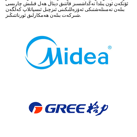
ئۆتكەن ئون يىلدا تەڭداشسىز قاتتىق دېتال ھەل قىلىش چارىسى
بىلەن تەمىنلەشتىكى ئەۋزەللىكىنى ئىزچىل ئىسپاتلاپ كەلگەن
شىركەت بىلەن ھەمكارلىق ئورناتتىڭىز.