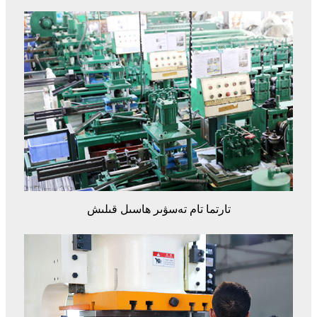
تارتما تام تەسۋىر ھاسىل قىلىش