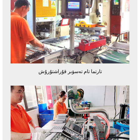
تارتما تام تەسۋىر قۇراشتۇرۇش