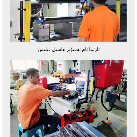
تارتما تام تەسۋىر ھاسىل قىلىش