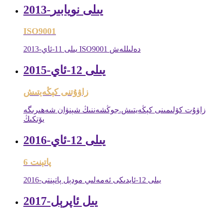
2013-يىلى نويابىر
ISO9001
2013-يىلى 11-ئاي ISO9001 دەلىللەش
2015-يىلى 12-ئاي
زاۋۇتنى كېڭەيتىش
زاۋۇت كۆلىمىنى كېڭەيتىش.جوڭشەننىڭ شېنۋان شەھىرىگە
يۆتكىڭ
2016-يىلى 12-ئاي
6 پاتېنت
2016-يىلى 12-ئايدىكى ئەمەلىي مودېل پاتېنتى
2017-يىل ئاپرېل