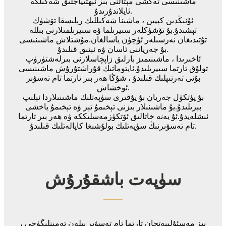
ماشىنىسى تەكشى مېتالنى بىز ئېھتىياجلىق شەكىلگە
ئايلاندۇرىدۇ.
ئۇنىڭدىن كېيىن ، ماشىنا شەكىللىك رېلىسقا تۆشۈك
تېشىدۇ.بۇ تۆشۈكلەر سىيرىلما ۋە سىيرىلمىلارنى بىللە
تۇتىدىغان نەرسىلەر ئۈچۈن ياسالغان.مۇشتلاش ماشىنىسى
بۇ جەرياننى ئاسان ۋە ئېنىق قىلىدۇ.
ئاخىرىدا ، ماشىنىمىز بارلىق زاپچاسلارنى بىرلەشتۈرۈپ
تولۇق تارتما سىيرىلىدۇ.ئاپتوماتىك قۇراشتۇرۇش ماشىنىسى
بۇنى تەرتىپلىك قىلىدۇ ، شۇڭا ھەر بىر تارتما تام تەسۋىر
ئوخشاش.
بۇ پۈتكۈل جەريان بۇ يۇقىرى سۈپەتلىك ماشىنىلاردا ئېلىپ
بېرىلىدۇ.بۇ ماشىنىلار بىزنى تېخىمۇ تېز ۋە تېخىمۇ ياخشى
ئىشلەيدۇ.ئۇ يەنە خاتالىق ئۆتكۈزمەسلىككە ۋە ھەر بىر تارتما
تام تەسۋىرنىڭ سۈپەتلىك بولۇشىغا كاپالەتلىك قىلىدۇ.
سۈپەت باشقۇرۇش
بىز مەسئۇلىيەتچان تارتما تام تەسۋىر بىلەن تەمىنلىگۈچى ،