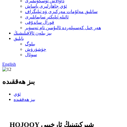
داۋالاش ئۈسكۈنىلىرى
ئۆي جاھازلىرى ياساش
سانلىق مەلۇمات مەركىزى ۋە تېلېگراف
ئائىلە ئېلېكتر سايمانلىرى
قورال ساندۇقى
ھەر خىل كەسىپلەردە ئاليۇمىن تام تەسۋىر
بىز بىلەن ئالاقىلىشىڭ
بايلىق
بىلوگ
چۈشۈرۈش
سوئال
English
بىز ھەققىدە
ئۆي
بىز ھەققىدە
HOJOOY شىركىتىنىڭ ئارخىپى