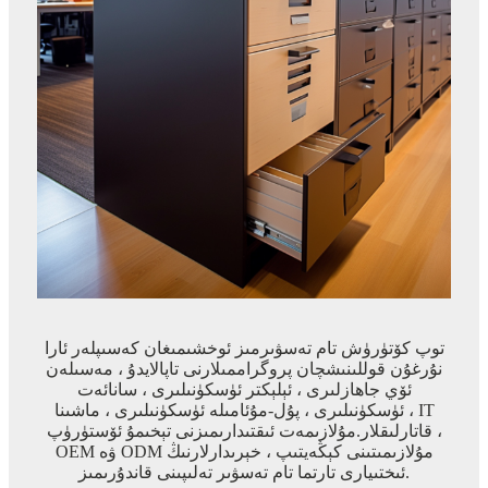
توپ كۆتۈرۈش تام تەسۋىرمىز ئوخشىمىغان كەسىپلەر ئارا
نۇرغۇن قوللىنىشچان پروگراممىلارنى تاپالايدۇ ، مەسىلەن
ئۆي جاھازلىرى ، ئېلېكتر ئۈسكۈنىلىرى ، سانائەت
ئۈسكۈنىلىرى ، پۇل-مۇئامىلە ئۈسكۈنىلىرى ، ماشىنا ، IT
قاتارلىقلار.مۇلازىمەت ئىقتىدارىمىزنى تېخىمۇ ئۆستۈرۈپ ،
OEM ۋە ODM مۇلازىمىتىنى كېڭەيتىپ ، خېرىدارلارنىڭ
ئىختىيارى تارتما تام تەسۋىر تەلىپىنى قاندۇرىمىز.