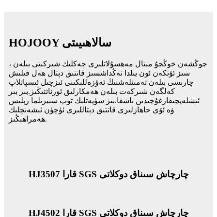
HOJOOY سالاھىيىتى
جوڭشەن خوڭجۇ مېتال مەھسۇلاتلىرى چەكلىك شىركىتى بىلەن ،
سىز ئۆتكەن ئون يىلدا تەڭداشسىز قاتتىق دېتال ھەل قىلىش
چارىسى بىلەن تەمىنلەشنىڭ ئەۋزەللىكىنى ئىزچىل ئىسپاتلاپ
كەلگەن شىركەت بىلەن ھەمكارلىق ئورناتتىڭىز.بىز بىر
ئىشلەپچىقارغۇچىدىن باشقا.بىز سۈپەتلىك توپ سىيرىلما رېلىس
ۋە ئۆي جاھازلىرى قاتتىق دېتاللىرى ئۈچۈن ئىشەنچلىك
ھەمراھىڭىز.
HJ3507 قارا SGS چارچاش سىناق دوكلاتى
HJ4502 قارا SGS چارچاش سىناق دوكلاتى