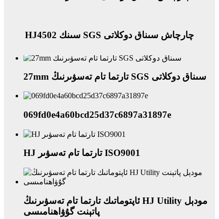
HJ4502 سىنك SGS چارچاش سىناق دوكلاتى
27mm تارتما تام تەسۋىرنىڭ SGS سىناق دوكلاتى
069fd0e4a60bcd25d37c6897a31897e
HJ تارتما تام تەسۋىر ISO9001
ئاپتوماتىك تارتما تام تەسۋىرنىڭ HJ Utility مودېل
پاتېنت گۇۋاھنامىسى