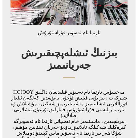
تارتما تام تەسۋىر قۇراشتۇرۇش
بىزنىڭ ئىشلەپچىقىرىش
جەريانىمىز
HOJOOY مەخسۇس تارتما تام تەسۋىر قىلىدىغان داڭلىق
شىركەت ، بىز بۇنى قىلىش ئۈچۈن تەيۋەندىن كەلگەن ئىلغار
قوراللارنى ئىشلىتىمىز.ماشىنىلىرىمىز شەكىل ، مۇشتلاش ۋە
تارتما رېلىسنى قۇراشتۇرۇش قاتارلىق نۇرغۇن ئىشلارنى
قىلالايدۇ.
بىرىنچىدىن ، ماشىنىمىز خام ئەشيانى تارتما تام تەسۋىرگە
كېرەكلىك شەكىلگە ئايلاندۇرىدۇ.بۇ جەريان ئىنتايىن مۇھىم ،
شۇڭا ھەر بىر تارتما تام تەسۋىر ماس كېلىدۇ.دومىلاش