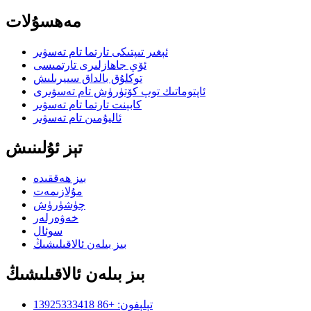
مەھسۇلات
ئېغىر تىپتىكى تارتما تام تەسۋىر
ئۆي جاھازلىرى تارتمىسى
توكلۇق بالداق سىيرىلىش
ئاپتوماتىك توپ كۆتۈرۈش تام تەسۋىرى
كابېنت تارتما تام تەسۋىر
ئاليۇمىن تام تەسۋىر
تېز ئۇلىنىش
بىز ھەققىدە
مۇلازىمەت
چۈشۈرۈش
خەۋەرلەر
سوئال
بىز بىلەن ئالاقىلىشىڭ
بىز بىلەن ئالاقىلىشىڭ
تېلېفون: +86 13925333418