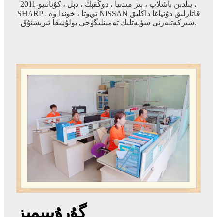
2011-يىلدىن باشلاپ ، بىز مىدىيا ، دوڭفېڭ ، دېل ، كۇئانىيو ،
SHARP ، تويوتا ، خوندا ۋە NISSAN قاتارلىق دۇنياغا داڭلىق
شىركەتلەرنى سۈپەتلىك تەمىنلىگۈچى بولۇشقا تىرىشتۇق.
گۇرۇپپىمىز