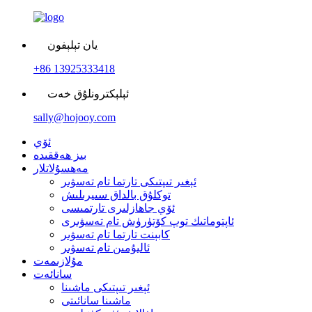
يان تېلېفون
+86 13925333418
ئېلېكترونلۇق خەت
sally@hojooy.com
ئۆي
بىز ھەققىدە
مەھسۇلاتلار
ئېغىر تىپتىكى تارتما تام تەسۋىر
توكلۇق بالداق سىيرىلىش
ئۆي جاھازلىرى تارتمىسى
ئاپتوماتىك توپ كۆتۈرۈش تام تەسۋىرى
كابېنت تارتما تام تەسۋىر
ئاليۇمىن تام تەسۋىر
مۇلازىمەت
سانائەت
ئېغىر تىپتىكى ماشىنا
ماشىنا سانائىتى