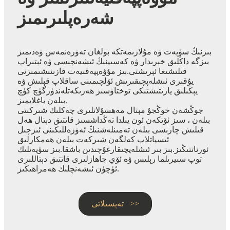
شەرەپلىرىمىز
بىزنىڭ سۈپەت ۋە مۇلازىمەتكە بولغان تەۋرەنمەس ۋەدىمىز
بىزگە داڭلىق خېرىدار ۋە كەسىپنىڭ ئىشەنچىسى ۋە ئېتىراپ
قىلىشىغا ئېرىشتى.بىز مۇۋەپپەقىيەت قازىنىشىمىزنى
يۇقىرى ئىشلەپچىقىرىش ئۆلچىمىنى ساقلاپ قېلىش ۋە
يېڭىلىق يارىتىشتىكى توختاۋسىز ھەرىكەتلەندۈرگۈچ كۈچ
بىلەن باغلايمىز.
جوڭشەن خوڭجۇ مېتال مەھسۇلاتلىرى چەكلىك شىركىتى
بىلەن ، سىز ئۆتكەن ئون يىلدا تەڭداشسىز قاتتىق دېتال ھەل
قىلىش چارىسى بىلەن تەمىنلەشنىڭ ئەۋزەللىكىنى ئىزچىل
ئىسپاتلاپ كەلگەن شىركەت بىلەن ھەمكارلىق
ئورناتتىڭىز.بىز بىر ئىشلەپچىقارغۇچىدىن باشقا.بىز سۈپەتلىك
توپ سىيرىلما رېلىس ۋە ئۆي جاھازلىرى قاتتىق دېتاللىرى
ئۈچۈن ئىشەنچلىك ھەمراھىڭىز.
تەپسىلاتى >>