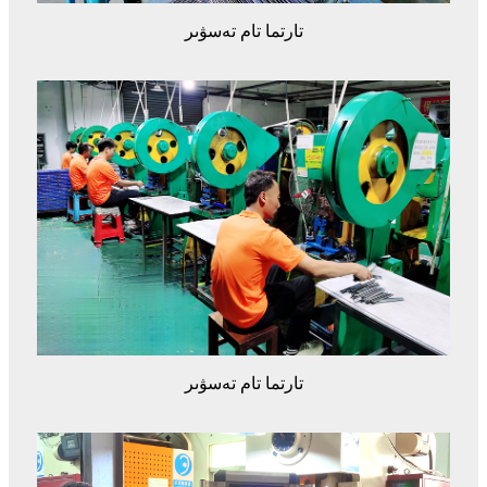
تارتما تام تەسۋىر
تارتما تام تەسۋىر