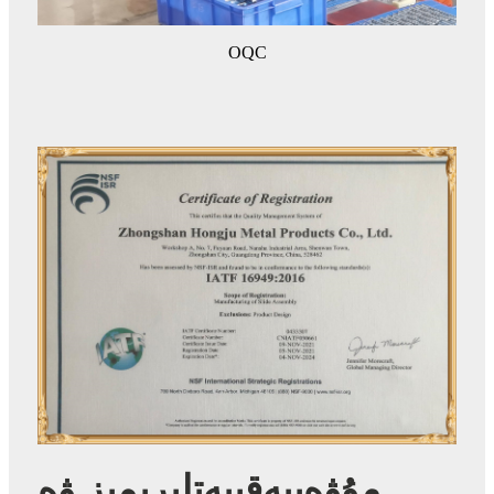
OQC
مۇۋەپپەقىيەتلىرىمىز ۋە